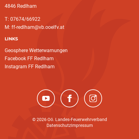
4846 Redlham
T: 07674/66922
M: ff-redlham@vb.ooelfv.at
LINKS
Geosphere Wetterwarnungen
Facebook FF Redlham
Instagram FF Redlham
(neues Fenster)
(neues Fenster)
(neues Fenster)
© 2026 Oö. Landes-Feuerwehrverband
Datenschutz
Impressum