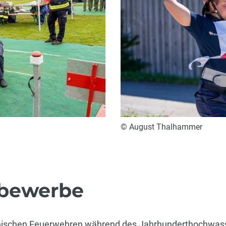
© August Thalhammer
sbewerbe
hischen Feuerwehren während des Jahrhunderthochwass