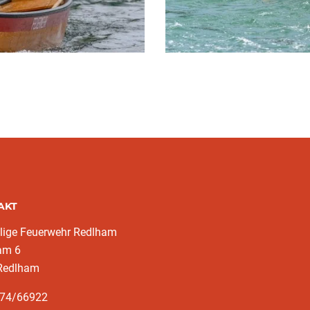
AKT
llige Feuerwehr Redlham
am 6
Redlham
674/66922