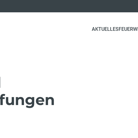
AKTUELLES
FEUERW
d
üfungen