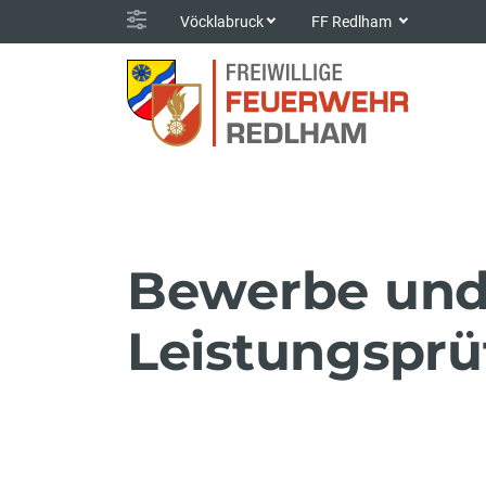
Vöcklabruck
FF Redlham
Bewerbe un
Leistungspr