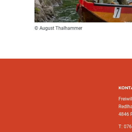
© August Thalhammer
KONT
Freiwi
Redlh
4846 
T: 07