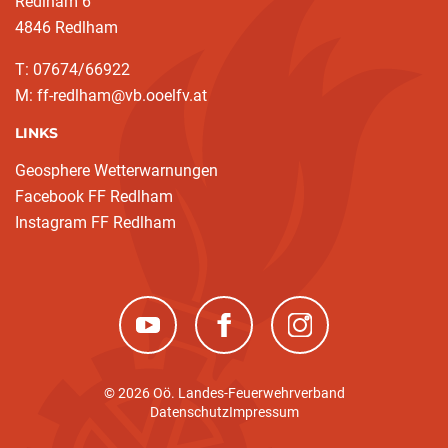
Redlham 6
4846 Redlham
T: 07674/66922
M: ff-redlham@vb.ooelfv.at
LINKS
Geosphere Wetterwarnungen
Facebook FF Redlham
Instagram FF Redlham
(neues Fenster)
(neues Fenster)
(neues Fenster)
© 2026 Oö. Landes-Feuerwehrverband
Datenschutz
Impressum