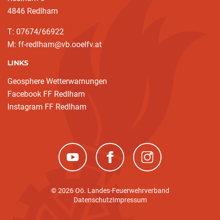
4846 Redlham
T: 07674/66922
M: ff-redlham@vb.ooelfv.at
LINKS
Geosphere Wetterwarnungen
Facebook FF Redlham
Instagram FF Redlham
(neues Fenster)
(neues Fenster)
(neues Fenster)
© 2026 Oö. Landes-Feuerwehrverband
Datenschutz
Impressum