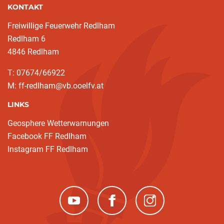
KONTAKT
Freiwillige Feuerwehr Redlham
Redlham 6
4846 Redlham
T: 07674/66922
M: ff-redlham@vb.ooelfv.at
LINKS
Geosphere Wetterwarnungen
Facebook FF Redlham
Instagram FF Redlham
(neues Fenster)
(neues Fenster)
(neues Fenster)