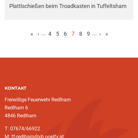
Plattlschießen beim Troadkasten in Tuffeltsham
...
...
«
‹
4
5
6
7
8
9
›
»
(aktuell)
KONTAKT
Freiwillige Feuerwehr Redlham
Redlham 6
4846 Redlham
T: 07674/66922
M: ff-redlham@vb.ooelfv.at