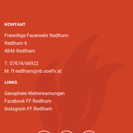
KONTAKT
Freiwillige Feuerwehr Redlham
Redlham 6
4846 Redlham
T: 07674/66922
M: ff-redlham@vb.ooelfv.at
LINKS
Geosphere Wetterwarnungen
Facebook FF Redlham
Instagram FF Redlham