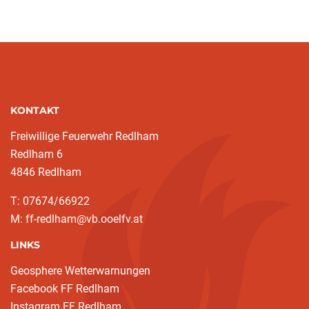
(aktuell)
KONTAKT
Freiwillige Feuerwehr Redlham
Redlham 6
4846 Redlham
T: 07674/66922
M: ff-redlham@vb.ooelfv.at
LINKS
Geosphere Wetterwarnungen
Facebook FF Redlham
Instagram FF Redlham